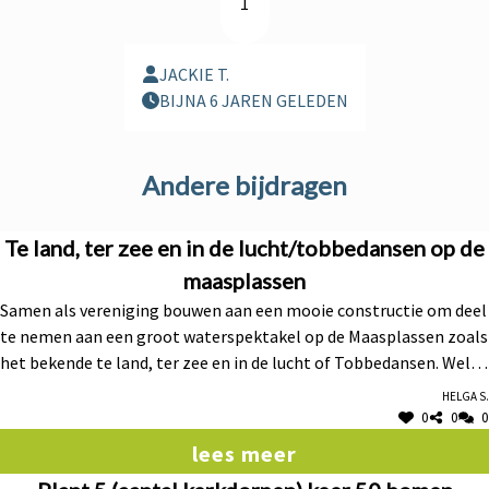
1
JACKIE T.
BIJNA 6 JAREN GELEDEN
Andere bijdragen
Te land, ter zee en in de lucht/tobbedansen op de
maasplassen
Samen als vereniging bouwen aan een mooie constructie om deel
te nemen aan een groot waterspektakel op de Maasplassen zoals
het bekende te land, ter zee en in de lucht of Tobbedansen. Welke
Kinrooise vereniging maakt de mooiste constructie, welke haalt
Helga S.
de beste tijd, .... ? Ook de toeschouwers zullen veel plezier beleven
0
0
0
bij de stunten die ze te zien krijgen :-)
lees meer