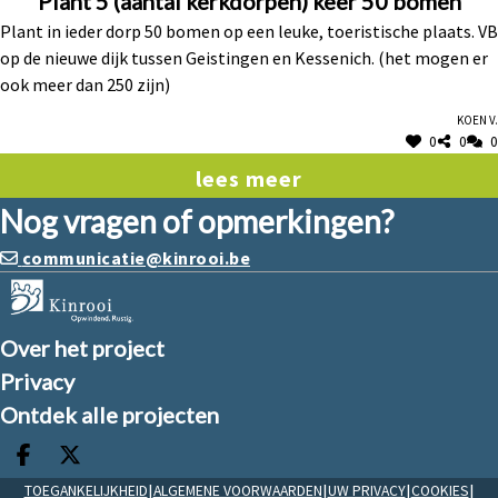
Plant 5 (aantal kerkdorpen) keer 50 bomen
Plant in ieder dorp 50 bomen op een leuke, toeristische plaats. VB
op de nieuwe dijk tussen Geistingen en Kessenich. (het mogen er
ook meer dan 250 zijn)
Koen V.
0
0
0
lees meer
Nog vragen of opmerkingen?
communicatie@kinrooi.be
Over het project
Privacy
Ontdek alle projecten
Deel op facebook
Deel op X
|
|
|
|
TOEGANKELIJKHEID
ALGEMENE VOORWAARDEN
UW PRIVACY
COOKIES