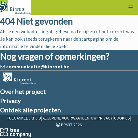
Kli
404 Niet gevonden
Als je een webadres ingaf, gelieve na te kijken of het correct was.
Je kan ook steeds terugkeren naar de
startpagina
om de
informatie te vinden die je zoekt.
Nog vragen of opmerkingen?
communicatie@kinrooi.be
Over het project
Privacy
Ontdek alle projecten
|
|
|
|
TOEGANKELIJKHEID
ALGEMENE VOORWAARDEN
UW PRIVACY
COOKIES
BPART 2026