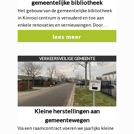
gemeentelijke bibliotheek
Het gebouw van de gemeentelijke bibliotheek
in Kinrooi centrum is verouderd en toe aan
enkele renovaties en vernieuwingen. Door
gerichte renovaties verbeteren we het comfort,
lees meer
de toegankelijkheid en de dienstverlening voor
alle bezoekers. Concreet voorzien we de
plaatsing van een nieuwe airconditioning,
VERKEERSVEILIGE GEMEENTE
nieuwe deuren en een lift. Zo maken we van de
bibliotheek opnieuw een hedendaagse,
toegankelijke en aangename ontmoetingsplek
voor iedereen.
Kleine herstellingen aan
gemeentewegen
Via een raamcontract voeren we jaarlijks kleine