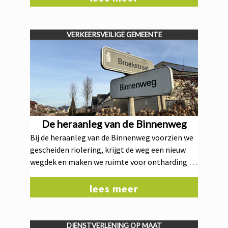
kinderen, senioren en mensen met een
beperkte mobiliteit.
VERKEERSVEILIGE GEMEENTE
De heraanleg van de Binnenweg
Bij de heraanleg van de Binnenweg voorzien we
gescheiden riolering, krijgt de weg een nieuw
wegdek en maken we ruimte voor ontharding en
vergroening van de bermen. Zo verbeteren we
de waterhuishouding, verhogen we de
lees meer
leefkwaliteit en maken we de straat duurzamer
en toekomstbestendig.
DIENSTVERLENING OP MAAT