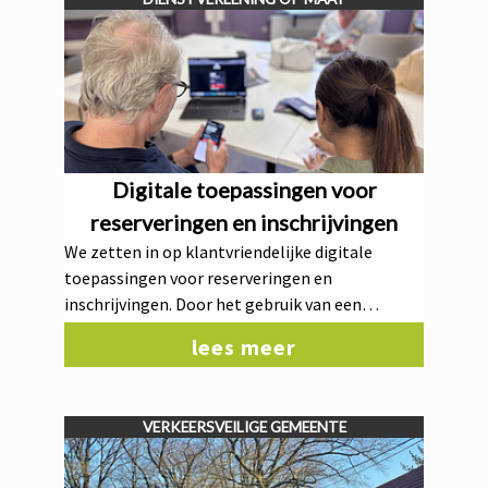
Digitale toepassingen voor
reserveringen en inschrijvingen
We zetten in op klantvriendelijke digitale
toepassingen voor reserveringen en
inschrijvingen. Door het gebruik van een
geïntegreerde module voor
lees meer
vrijetijdsinfrastructuur, reserveringen en
stockbeheer maken we het beheer efficiënter en
het gebruik eenvoudiger en overzichtelijker
VERKEERSVEILIGE GEMEENTE
voor inwoners en verenigingen.