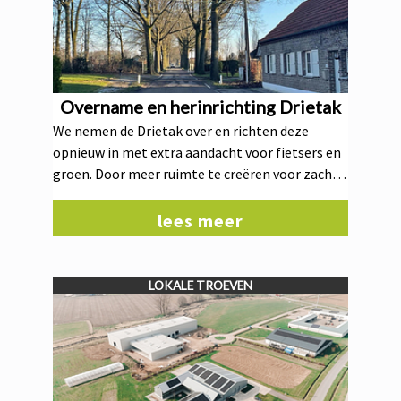
Overname en herinrichting Drietak
We nemen de Drietak over en richten deze
opnieuw in met extra aandacht voor fietsers en
groen. Door meer ruimte te creëren voor zachte
weggebruikers maken we van deze route een
veilige en comfortabele verbinding voor
lees meer
iedereen. Groen speelt hier ook een centrale rol
waardoor we respectvol omgaan met de
bestaande bomen en nieuw groen integreren.
LOKALE TROEVEN