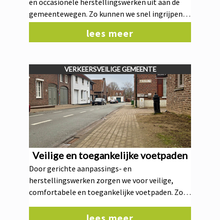
en occasionele herstellingswerken uit aan de
gemeentewegen. Zo kunnen we snel ingrijpen
bij schade of slijtage en blijven onze wegen
lees meer
veilig, degelijk en comfortabel voor alle
weggebruikers.
VERKEERSVEILIGE GEMEENTE
Veilige en toegankelijke voetpaden
Door gerichte aanpassings- en
herstellingswerken zorgen we voor veilige,
comfortabele en toegankelijke voetpaden. Zo
verbeteren we de verplaatsingsmogelijkheden
voor alle voetgangers, met extra aandacht voor
lees meer