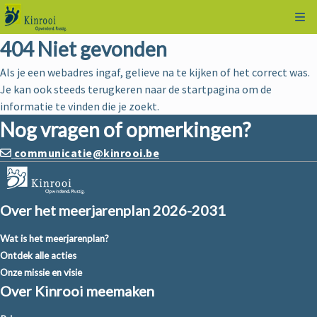
Kli
404 Niet gevonden
Als je een webadres ingaf, gelieve na te kijken of het correct was.
Je kan ook steeds terugkeren naar de
startpagina
om de
informatie te vinden die je zoekt.
Nog vragen of opmerkingen?
communicatie@kinrooi.be
Over het meerjarenplan 2026-2031
Wat is het meerjarenplan?
Ontdek alle acties
Onze missie en visie
Over Kinrooi meemaken