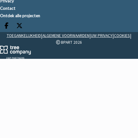
Privacy
Contact
Ontdek alle projecten
Deel op facebook
Deel op X
|
|
|
|
TOEGANKELIJKHEID
ALGEMENE VOORWAARDEN
UW PRIVACY
COOKIES
BPART 2026