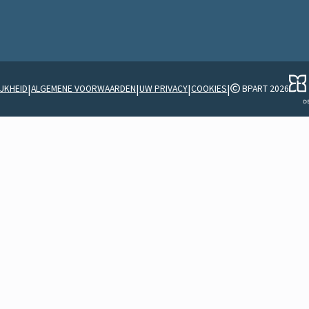
|
|
|
|
JKHEID
ALGEMENE VOORWAARDEN
UW PRIVACY
COOKIES
BPART 2026