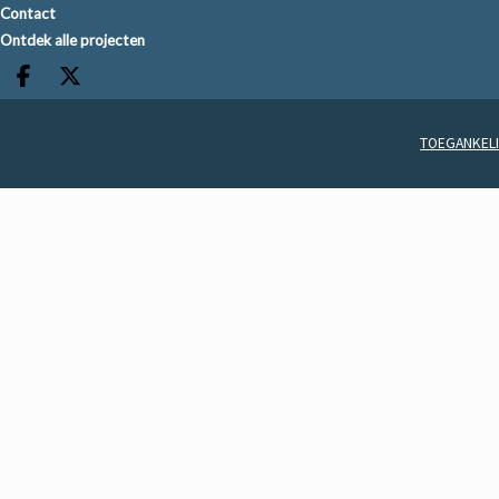
Contact
Ontdek alle projecten
Deel op facebook
Deel op X
TOEGANKELI