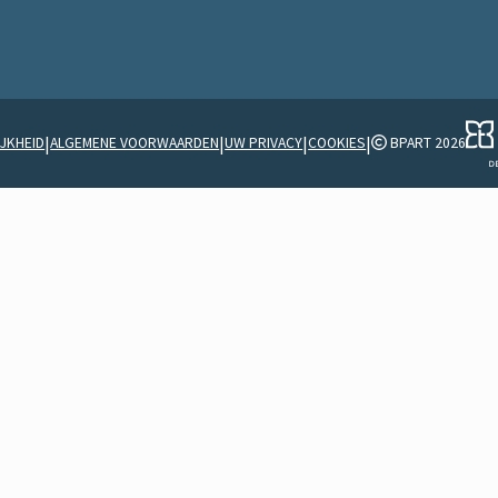
|
|
|
|
JKHEID
ALGEMENE VOORWAARDEN
UW PRIVACY
COOKIES
BPART 2026