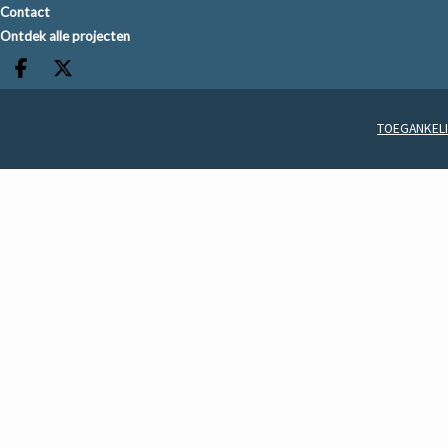
Contact
Ontdek alle projecten
Deel op facebook
Deel op X
TOEGANKELI