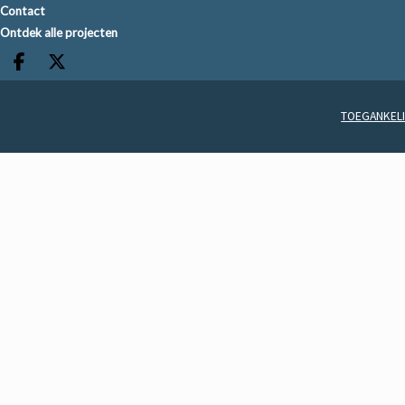
Contact
Ontdek alle projecten
Deel op facebook
Deel op X
TOEGANKELI