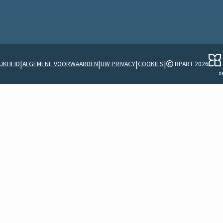
|
|
|
|
JKHEID
ALGEMENE VOORWAARDEN
UW PRIVACY
COOKIES
BPART 2026