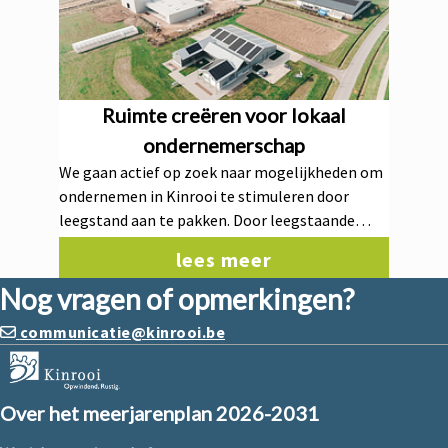
Ruimte creëren voor lokaal
ondernemerschap
We gaan actief op zoek naar mogelijkheden om
ondernemen in Kinrooi te stimuleren door
leegstand aan te pakken. Door leegstaande
gebouwen opnieuw te activeren en lokaal
lees meer
ondernemerschap te ondersteunen, creëren we
Nog vragen of opmerkingen?
kansen voor ondernemers en versterken we de
lokale economie en levendigheid in onze
communicatie@kinrooi.be
gemeente.
Over het meerjarenplan 2026-2031