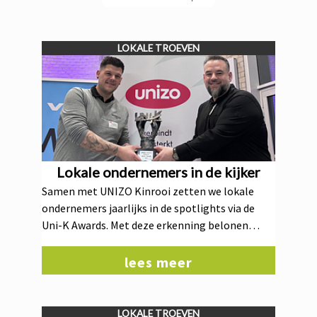
LOKALE TROEVEN
Lokale ondernemers in de kijker
Samen met UNIZO Kinrooi zetten we lokale
ondernemers jaarlijks in de spotlights via de
Uni-K Awards. Met deze erkenning belonen
UNIZO Kinrooi en de gemeente Kinrooi
ondernemerschap, innovatie en engagement.
lees meer
Uit een brede lijst van genomineerden wordt
telkens een prestigieuze ondernemersprijs
toegekend. In 2026 vieren de Uni-K Awards hun
LOKALE TROEVEN