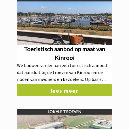
tiende editie. Daarnaast ondersteunen we onze
lokale ondernemers ook op andere manieren.
Zo werken we mee aan initiatieven zoals het
Weekend van de Klant en de Win-win-win-actie,
waarmee we het lokaal winkelen stimuleren en
handelaars extra zichtbaarheid geven.
Toeristisch aanbod op maat van
Kinrooi
We bouwen verder aan een toeristisch aanbod
dat aansluit bij de troeven van Kinrooi en de
noden van inwoners en bezoekers. Op basis
daarvan voorzien we nieuwe rustplaatsen voor
lees meer
fietsers en wandelaars, ontwikkelen we
bijkomende wandelroutes en realiseren we een
nieuw Visit Kinrooi-kantoor als centraal
LOKALE TROEVEN
aanspreekpunt voor toerisme.