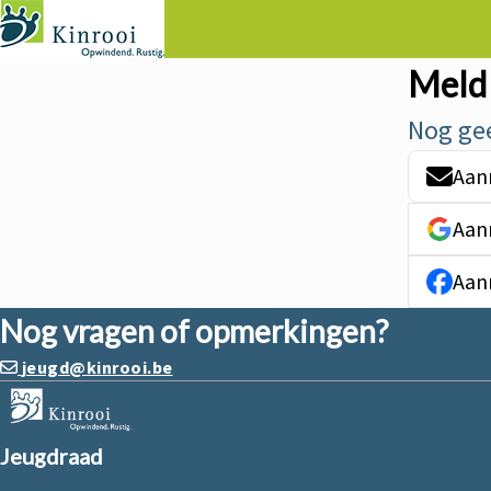
Meld 
Nog ge
Aan
Aan
Aan
Nog vragen of opmerkingen?
jeugd@kinrooi.be
Jeugdraad