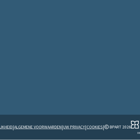
|
|
|
|
JKHEID
ALGEMENE VOORWAARDEN
UW PRIVACY
COOKIES
BPART 2026