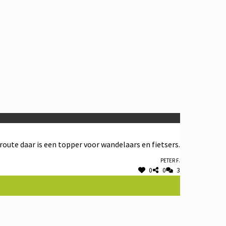
sroute daar is een topper voor wandelaars en fietsers.
Peter F.
0
0
3