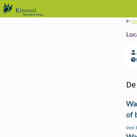
On
Loc
De
Waa
of 
Veel 
Wat