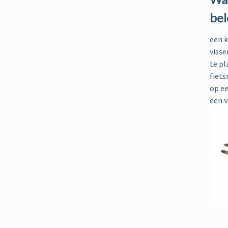
bel
een k
visse
te pl
fiets
op e
een v