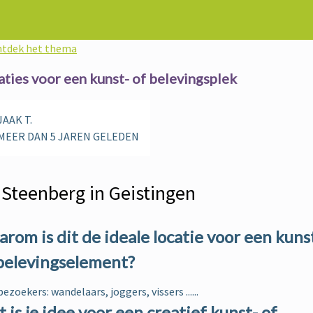
tdek het thema
aties voor een kunst- of belevingsplek
JAAK T.
MEER DAN 5 JAREN GELEDEN
 Steenberg in Geistingen
rom is dit de ideale locatie voor een kuns
belevingselement?
bezoekers: wandelaars, joggers, vissers ......
 is je idee voor een creatief kunst- of