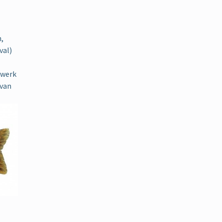
n,
val)
twerk
 van