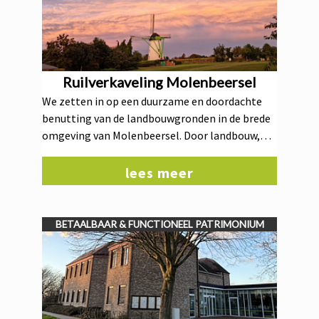
hele gemeenschap.
Ruilverkaveling Molenbeersel
We zetten in op een duurzame en doordachte
benutting van de landbouwgronden in de brede
omgeving van Molenbeersel. Door landbouw,
natuur en leefbaarheid zorgvuldig op elkaar af
te stemmen, versterken we zowel de lokale
lees meer
landbouwsector als de kwaliteit van onze open
ruimte. Dit doen we als gemeente samen met de
Vlaamse Landmaatschappij binnen de
BETAALBAAR & FUNCTIONEEL PATRIMONIUM
ruilverkaveling van Molenbeersel.