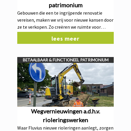
patrimonium
Gebouwen die een te ingrijpende renovatie
vereisen, maken we vrij voor nieuwe kansen door
ze te verkopen. Zo creëren we ruimte voor
toekomstgerichte en functionele invullingen
lees meer
die beter aansluiten bij de noden van onze
gemeente. Uit onderzoek bleek dat het
renoveren van het buurthuis de Borg, buurthuis
BETAALBAAR & FUNCTIONEEL PATRIMONIUM
de Hees, Villa Pax, de bibliotheek en de
opvangwoningen van het OCMW niet gewenst
was. Hierbij wordt er de keuze gemaakt om het
patrimonium te verkopen.
Wegvernieuwingen a.d.h.v.
rioleringswerken
Waar Fluvius nieuwe rioleringen aanlegt, zorgen