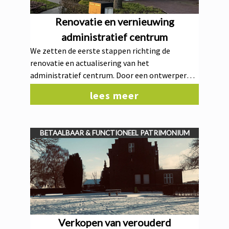
Renovatie en vernieuwing
administratief centrum
We zetten de eerste stappen richting de
renovatie en actualisering van het
administratief centrum. Door een ontwerper
aan te stellen voor de nodige aanpassingen
lees meer
bereiden we het administratief centrum voor op
een toekomstgerichte en efficiënte werking.
BETAALBAAR & FUNCTIONEEL PATRIMONIUM
Verkopen van verouderd