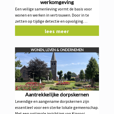
werkomgeving
Een veilige samenleving vormt de basis voor
wonen en werken in vertrouwen. Door in te
zetten op tijdige detectie en opvolging
voorkomen we gewelddadige radicalisering en
lees meer
terrorisme. We begeleiden geradicaliseerde
burgers richting disengagement en pakken
schadelijke polarisatie in de samenleving aan.
WONEN, LEVEN & ONDERNEMEN
Dankzij een actieve werking van de Lokale
Integrale Veiligheidscel Radicalisering (LIVC R)
zorgen we voor een gecoördineerde en
doeltreffende aanpak.
Aantrekkelijke dorpskernen
Levendige en aangename dorpskernen zijn
essentieel voor een sterke lokale gemeenschap.
Met een optimale inrichting van Kinrooi