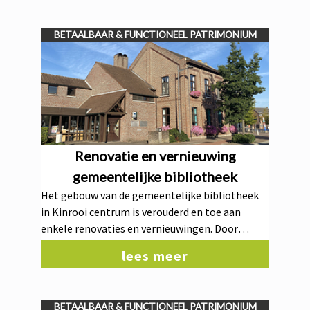
comfortabeler en aantrekkelijker wordt voor
inwoners en bezoekers.
BETAALBAAR & FUNCTIONEEL PATRIMONIUM
Renovatie en vernieuwing
gemeentelijke bibliotheek
Het gebouw van de gemeentelijke bibliotheek
in Kinrooi centrum is verouderd en toe aan
enkele renovaties en vernieuwingen. Door
gerichte renovaties verbeteren we het comfort,
lees meer
de toegankelijkheid en de dienstverlening voor
alle bezoekers. Concreet voorzien we de
plaatsing van een nieuwe airconditioning,
BETAALBAAR & FUNCTIONEEL PATRIMONIUM