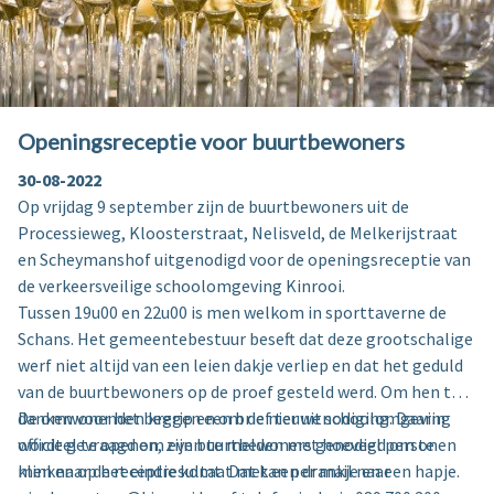
Openingsreceptie voor buurtbewoners
30-08-2022
Op vrijdag 9 september zijn de buurtbewoners uit de
Processieweg, Kloosterstraat, Nelisveld, de Melkerijstraat
en Scheymanshof uitgenodigd voor de openingsreceptie van
de verkeersveilige schoolomgeving Kinrooi.
Tussen 19u00 en 22u00 is men welkom in sporttaverne de
Schans. Het gemeentebestuur beseft dat deze grootschalige
werf niet altijd van een leien dakje verliep en dat het geduld
van de buurtbewoners op de proef gesteld werd. Om hen te
danken voor het begrip en om de nieuwe schoolomgeving
De omwonenden kregen een brief ter uitnodiging. Daarin
officieel te openen, zijn buurtbewoners genodigd om te
wordt gevraagd om even te melden met hoeveel personen
klinken op het eindresultaat met een drankje en een hapje.
men naar de receptie komt. Dat kan per mail naar