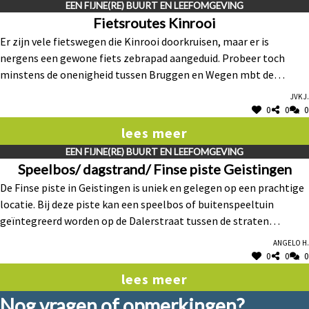
EEN FIJNE(RE) BUURT EN LEEFOMGEVING
Fietsroutes Kinrooi
Er zijn vele fietswegen die Kinrooi doorkruisen, maar er is
nergens een gewone fiets zebrapad aangeduid. Probeer toch
minstens de onenigheid tussen Bruggen en Wegen mbt de
fietsroutes op te lossen door bijv een WERKGROEP op te richten
Jvk J.
die alle kruispunten van fietsroutes en gewestwegen nader
0
0
0
bekijkt. Zie wat er met de fietsovergangen van de
lees meer
Breeërsteenweg is gebeurd !!! Met de fietsroutes naar Tongerloo
EEN FIJNE(RE) BUURT EN LEEFOMGEVING
van uit de Beerselerdijk is helemaal niets mee gebeurd, wel voor
Speelbos/ dagstrand/ Finse piste Geistingen
een frituur en de ingang naar Tongerloo is groots aangepakt, de
De Finse piste in Geistingen is uniek en gelegen op een prachtige
weg vanuit de Belestraat is ook alleen maar grondig aan te
locatie. Bij deze piste kan een speelbos of buitenspeeltuin
pakken.
geïntegreerd worden op de Dalerstraat tussen de straten
Vroenhof en Geistingen (naast het nieuwe fietspad). Zo heb je in
Angelo H.
de zomer het dagstrand gekoppeld aan een schaduwrijke
0
0
0
buitenspeeltuin. Deze locatie kan ook gebruikt worden voor
lees meer
jeugdverenigingen of speelpleinwerking.
Nog vragen of opmerkingen?