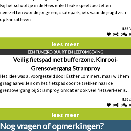
Bij het schooltje in de Hees enkel leuke speeltoestellen
neerzetten voor de jongeren, skatepark, iets waar de jeugd zich
op kan uitleven.
Ilse P.
0
0
0
lees meer
EEN FIJNE(RE) BUURT EN LEEFOMGEVING
Veilig fietspad met bufferzone, Kinrooi-
Grensovergang Stramproy
Het idee was al voorgesteld door Esther Lommers, maar wil hem
graag aanvullen om het fietspad door te trekken naar de
grensovergang bij Stramproy, omdat er ook veel fietsverkeer is
tussen Molenbeersel en Stramproy.
Ilse V.
0
0
0
lees meer
Nog vragen of opmerkingen?