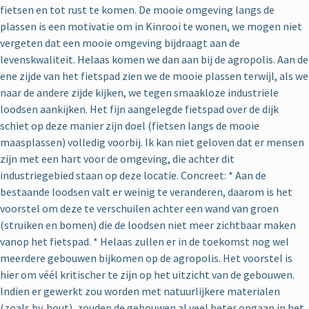
fietsen en tot rust te komen. De mooie omgeving langs de
plassen is een motivatie om in Kinrooi te wonen, we mogen niet
vergeten dat een mooie omgeving bijdraagt aan de
levenskwaliteit. Helaas komen we dan aan bij de agropolis. Aan de
ene zijde van het fietspad zien we de mooie plassen terwijl, als we
naar de andere zijde kijken, we tegen smaakloze industriële
loodsen aankijken. Het fijn aangelegde fietspad over de dijk
schiet op deze manier zijn doel (fietsen langs de mooie
maasplassen) volledig voorbij. Ik kan niet geloven dat er mensen
zijn met een hart voor de omgeving, die achter dit
industriegebied staan op deze locatie. Concreet: * Aan de
bestaande loodsen valt er weinig te veranderen, daarom is het
voorstel om deze te verschuilen achter een wand van groen
(struiken en bomen) die de loodsen niet meer zichtbaar maken
vanop het fietspad. * Helaas zullen er in de toekomst nog wel
meerdere gebouwen bijkomen op de agropolis. Het voorstel is
hier om véél kritischer te zijn op het uitzicht van de gebouwen.
Indien er gewerkt zou worden met natuurlijkere materialen
(zoals bv. hout), zouden de gebouwen al veel beter opgaan in het