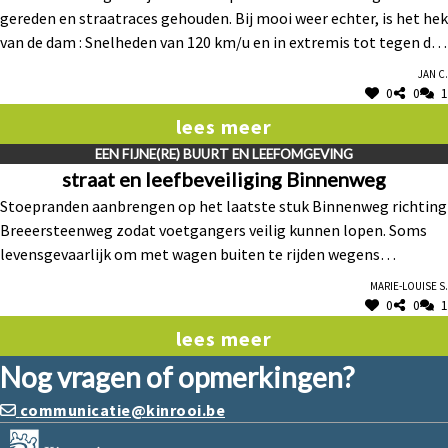
gereden en straatraces gehouden. Bij mooi weer echter, is het hek
van de dam : Snelheden van 120 km/u en in extremis tot tegen de
200 km/u is de 'normaalste' zaak van de wereld. Het is een kwestie
Jan C.
van tijd dat we hier zware ongevallen gaan krijgen met doden en
0
0
1
gewonden Het zou nuttig zijn om : * 1: Snelheidscontroles te
lees meer
doen op regelmatige basis * 2: Flitspalen te zetten in beide
EEN FIJNE(RE) BUURT EN LEEFOMGEVING
richtingen. * 3. Verkeersremmende installaties aan te brengen. *
straat en leefbeveiliging Binnenweg
4. De Venlosesteenweg volledig te versmallen en de fietspaden
Stoepranden aanbrengen op het laatste stuk Binnenweg richting
achter de bomen te plaatsen.
Breeersteenweg zodat voetgangers veilig kunnen lopen. Soms
levensgevaarlijk om met wagen buiten te rijden wegens
hardrijders. Uitzicht van het laatste stuk Binnenweg zou zoveel
Marie-louise S.
mooier zijn, al de rest van de Binnenweg is immers al voorzien
0
0
1
net zoals de Broekstraat (toch wat stiefmoederlijk niet ? )
lees meer
Nog vragen of opmerkingen?
communicatie@kinrooi.be