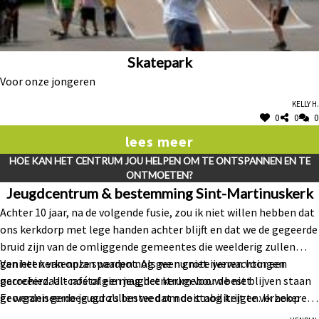
Skatepark
Voor onze jongeren
Kelly H.
0
0
0
lees meer
HOE KAN HET CENTRUM JOU HELPEN OM TE ONTSPANNEN EN TE
ONTMOETEN?
Jeugdcentrum & bestemming Sint-Martinuskerk
Achter 10 jaar, na de volgende fusie, zou ik niet willen hebben dat
ons kerkdorp met lege handen achter blijft en dat we de gegeerde
bruid zijn van de omliggende gemeentes die weelderig zullen
genieten van onze spaarpot. Als we nu niet ijveren voor een
Van het kerkenplan werden nog geen grote verwachtingen
parochiezaal-café of een jeugdcentrum voor de niet
gecreëerd. Uit nostalgie mag het kerkgebouw best blijven staan
georganiseerde jeugd zullen we dat nooit nog krijgen. Ik hoop
Er werden genoeg euro’s besteed om de stabiliteit te verzekeren,
niet dat er iemand ontbreekt om hierin een hoofdrol te spelen.
maar van de normale functie zal niet veel meer overblijven.