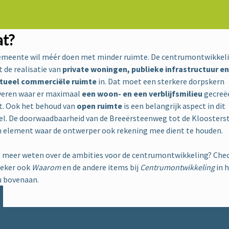
t?
emeente wil méér doen met minder ruimte. De centrumontwikkel
 de realisatie van
private woningen, publieke infrastructuur en
tueel commerciële ruimte
in. Dat moet een sterkere dorpskern
veren waar er maximaal
een woon- en een verblijfsmilieu
gecreë
t. Ook het behoud van
open ruimte
is een belangrijk aspect in dit
el. De doorwaadbaarheid van de Breeërsteenweg tot de Kloosters
n element waar de ontwerper ook rekening mee dient te houden.
e meer weten over de ambities voor de centrumontwikkeling? Che
zeker ook
Waarom
en de andere items bij
Centrumontwikkeling
in 
 bovenaan.
eel op facebook