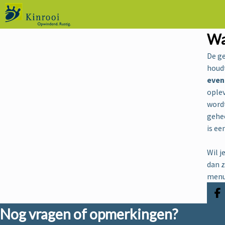
Wa
De g
houdt
even
ople
word
gehe
is ee
Wil j
dan 
menu
D
Nog vragen of opmerkingen?