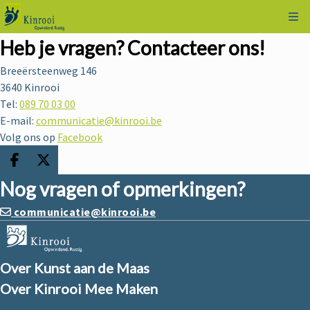
Kli
Heb je vragen? Contacteer ons!
Breeërsteenweg 146
3640
Kinrooi
Tel:
089 70 03 00
E-mail:
communicatie@kinrooi.be
Volg ons op
Facebook
Deel op facebook
Deel op X
Nog vragen of opmerkingen?
communicatie@kinrooi.be
Over Kunst aan de Maas
Over Kinrooi Mee Maken