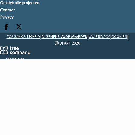
Ontdek alle projecten
Contact
Privacy
Deel op facebook
Deel op X
|
|
|
|
TOEGANKELIJKHEID
ALGEMENE VOORWAARDEN
UW PRIVACY
COOKIES
BPART 2026