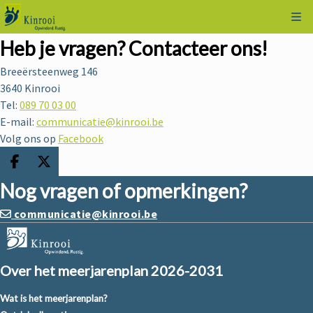
Kli
Heb je vragen? Contacteer ons!
Breeërsteenweg 146
3640
Kinrooi
Tel:
089 70 03 00
E-mail:
communicatie@kinrooi.be
Volg ons op
Facebook
Deel op facebook
Deel op X
Nog vragen of opmerkingen?
communicatie@kinrooi.be
Over het meerjarenplan 2026-2031
Wat is het meerjarenplan?