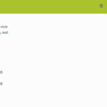
Kli
visie
n, wat
g.
ng