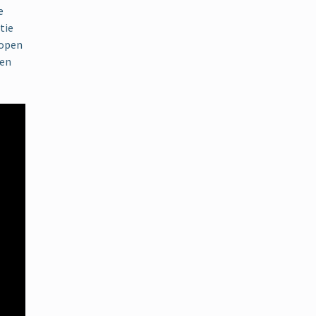
e
tie
 open
 en