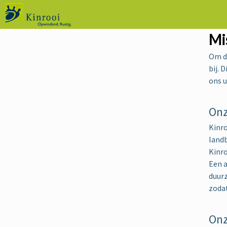
Mis
Om de
bij. 
ons u
Onz
Kinro
land
Kinro
Een a
duur
zodat
Onz