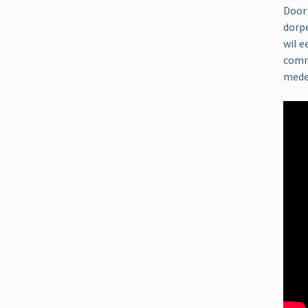
Door 
dorpe
wil e
comm
mede