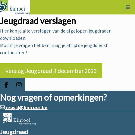
Kli
Jeugdraad verslagen
Hier kan je alle verslagen van de afgelopen jeugdraden
downloaden.
Mocht je vragen hebben, mag je altijd de jeugddienst
contacteren!
Verslag Jeugdraad 9 december 2023
Deel op facebook
Deel op Instagram
Nog vragen of opmerkingen?
jeugd@kinrooi.be
Jeugdraad