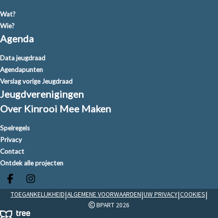
Wat?
Wie?
Agenda
Data jeugdraad
Agendapunten
Verslag vorige Jeugdraad
Jeugdverenigingen
Over Kinrooi Mee Maken
Spelregels
Privacy
Contact
Ontdek alle projecten
Deel op facebook
Deel op Instagram
|
|
|
|
TOEGANKELIJKHEID
ALGEMENE VOORWAARDEN
UW PRIVACY
COOKIES
BPART 2026